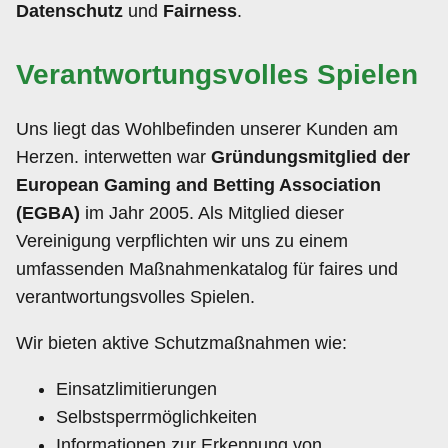
Datenschutz
und
Fairness
.
Verantwortungsvolles Spielen
Uns liegt das Wohlbefinden unserer Kunden am
Herzen. interwetten war
Gründungsmitglied der
European Gaming and Betting Association
(EGBA)
im Jahr 2005. Als Mitglied dieser
Vereinigung verpflichten wir uns zu einem
umfassenden Maßnahmenkatalog für faires und
verantwortungsvolles Spielen.
Wir bieten aktive Schutzmaßnahmen wie:
Einsatzlimitierungen
Selbstsperrmöglichkeiten
Informationen zur Erkennung von