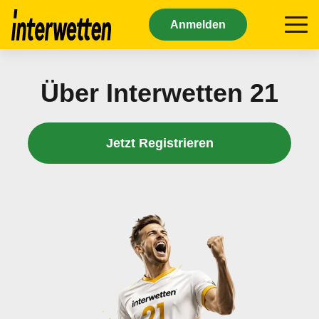
Anmelden
Über Interwetten 21
Jetzt Registrieren