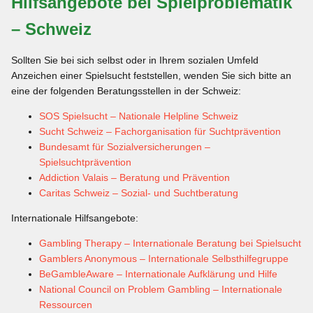
Hilfsangebote bei Spielproblematik
– Schweiz
Sollten Sie bei sich selbst oder in Ihrem sozialen Umfeld
Anzeichen einer Spielsucht feststellen, wenden Sie sich bitte an
eine der folgenden Beratungsstellen in der Schweiz:
SOS Spielsucht – Nationale Helpline Schweiz
Sucht Schweiz – Fachorganisation für Suchtprävention
Bundesamt für Sozialversicherungen –
Spielsuchtprävention
Addiction Valais – Beratung und Prävention
Caritas Schweiz – Sozial- und Suchtberatung
Internationale Hilfsangebote:
Gambling Therapy – Internationale Beratung bei Spielsucht
Gamblers Anonymous – Internationale Selbsthilfegruppe
BeGambleAware – Internationale Aufklärung und Hilfe
National Council on Problem Gambling – Internationale
Ressourcen