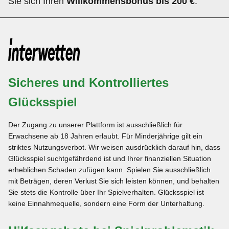
Sie sich Ihren
Willkommensbonus bis 200 €
.
Sicheres und Kontrolliertes
Glücksspiel
Der Zugang zu unserer Plattform ist ausschließlich für
Erwachsene ab 18 Jahren erlaubt. Für Minderjährige gilt ein
striktes Nutzungsverbot. Wir weisen ausdrücklich darauf hin, dass
Glücksspiel suchtgefährdend ist und Ihrer finanziellen Situation
erheblichen Schaden zufügen kann. Spielen Sie ausschließlich
mit Beträgen, deren Verlust Sie sich leisten können, und behalten
Sie stets die Kontrolle über Ihr Spielverhalten. Glücksspiel ist
keine Einnahmequelle, sondern eine Form der Unterhaltung.