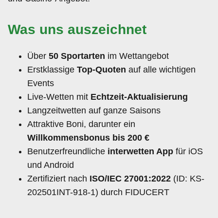
Was uns auszeichnet
Über
50 Sportarten
im Wettangebot
Erstklassige
Top-Quoten
auf alle wichtigen
Events
Live-Wetten mit
Echtzeit-Aktualisierung
Langzeitwetten auf ganze Saisons
Attraktive Boni, darunter ein
Willkommensbonus bis 200 €
Benutzerfreundliche
interwetten App
für iOS
und Android
Zertifiziert nach
ISO/IEC 27001:2022
(ID: KS-
202501INT-918-1) durch FIDUCERT