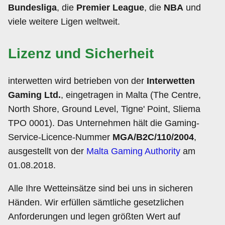
Bundesliga
, die
Premier League
, die
NBA
und
viele weitere Ligen weltweit.
Lizenz und Sicherheit
interwetten wird betrieben von der
Interwetten
Gaming Ltd.
, eingetragen in Malta (The Centre,
North Shore, Ground Level, Tigne' Point, Sliema
TPO 0001). Das Unternehmen hält die Gaming-
Service-Licence-Nummer
MGA/B2C/110/2004
,
ausgestellt von der
Malta Gaming Authority
am
01.08.2018.
Alle Ihre Wetteinsätze sind bei uns in sicheren
Händen. Wir erfüllen sämtliche gesetzlichen
Anforderungen und legen größten Wert auf