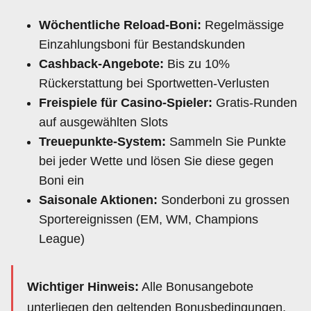
Wöchentliche Reload-Boni:
Regelmässige
Einzahlungsboni für Bestandskunden
Cashback-Angebote:
Bis zu 10%
Rückerstattung bei Sportwetten-Verlusten
Freispiele für Casino-Spieler:
Gratis-Runden
auf ausgewählten Slots
Treuepunkte-System:
Sammeln Sie Punkte
bei jeder Wette und lösen Sie diese gegen
Boni ein
Saisonale Aktionen:
Sonderboni zu grossen
Sportereignissen (EM, WM, Champions
League)
Wichtiger Hinweis:
Alle Bonusangebote
unterliegen den geltenden Bonusbedingungen.