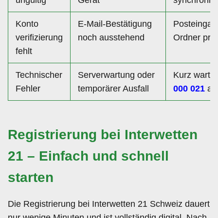
Konto
E-Mail-Bestätigung
Posteingan
verifizierung
noch ausstehend
Ordner prü
fehlt
Technischer
Serverwartung oder
Kurz warte
Fehler
temporärer Ausfall
000 021
an
Registrierung bei Interwetten
21 – Einfach und schnell
starten
Die Registrierung bei Interwetten 21 Schweiz dauert
nur wenige Minuten und ist vollständig digital. Nach