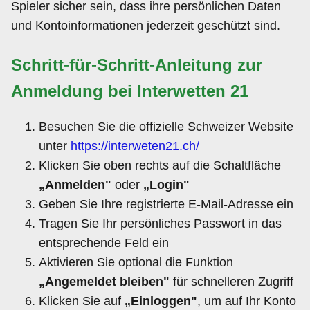
Spieler sicher sein, dass ihre persönlichen Daten
und Kontoinformationen jederzeit geschützt sind.
Schritt-für-Schritt-Anleitung zur
Anmeldung bei Interwetten 21
Besuchen Sie die offizielle Schweizer Website
unter
https://interweten21.ch/
Klicken Sie oben rechts auf die Schaltfläche
„Anmelden"
oder
„Login"
Geben Sie Ihre registrierte E-Mail-Adresse ein
Tragen Sie Ihr persönliches Passwort in das
entsprechende Feld ein
Aktivieren Sie optional die Funktion
„Angemeldet bleiben"
für schnelleren Zugriff
Klicken Sie auf
„Einloggen"
, um auf Ihr Konto