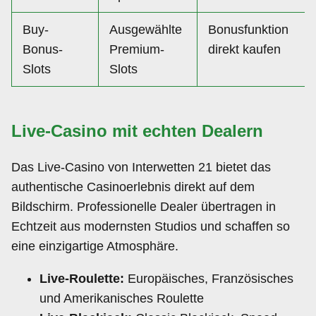
Buy-
Ausgewählte
Bonusfunktion
Bonus-
Premium-
direkt kaufen
Slots
Slots
Live-Casino mit echten Dealern
Das Live-Casino von Interwetten 21 bietet das
authentische Casinoerlebnis direkt auf dem
Bildschirm. Professionelle Dealer übertragen in
Echtzeit aus modernsten Studios und schaffen so
eine einzigartige Atmosphäre.
Live-Roulette:
Europäisches, Französisches
und Amerikanisches Roulette