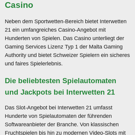
Casino
Neben dem Sportwetten-Bereich bietet Interwetten
21 ein umfangreiches Casino-Angebot mit
Hunderten von Spielen. Das Casino unterliegt der
Gaming Services Lizenz Typ 1 der Malta Gaming
Authority und bietet Schweizer Spielern ein sicheres
und faires Spielerlebnis.
Die beliebtesten Spielautomaten
und Jackpots bei Interwetten 21
Das Slot-Angebot bei Interwetten 21 umfasst
Hunderte von Spielautomaten der führenden
Softwareanbieter der Branche. Von klassischen
Fruchtspielen bis hin zu modernen Video-Slots mit