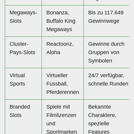
Megaways-
Bonanza,
Bis zu 117.649
Slots
Buffalo King
Gewinnwege
Megaways
Cluster-
Reactoonz,
Gewinne durch
Pays-Slots
Aloha
Gruppen von
Symbolen
Virtual
Virtueller
24/7 verfügbar,
Sports
Fussball,
schnelle Runden
Pferderennen
Branded
Spiele mit
Bekannte
Slots
Filmlizenzen
Charaktere,
und
spezielle
Sportmarken
Features