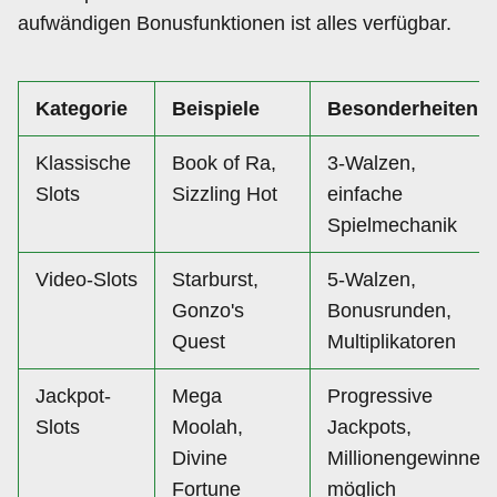
aufwändigen Bonusfunktionen ist alles verfügbar.
Kategorie
Beispiele
Besonderheiten
Klassische
Book of Ra,
3-Walzen,
Slots
Sizzling Hot
einfache
Spielmechanik
Video-Slots
Starburst,
5-Walzen,
Gonzo's
Bonusrunden,
Quest
Multiplikatoren
Jackpot-
Mega
Progressive
Slots
Moolah,
Jackpots,
Divine
Millionengewinne
Fortune
möglich