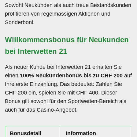
Sowohl Neukunden als auch treue Bestandskunden
profitieren von regelmässigen Aktionen und
Sonderboni.
Willkommensbonus für Neukunden
bei Interwetten 21
Als neuer Kunde bei Interwetten 21 erhalten Sie
einen
100% Neukundenbonus bis zu CHF 200
auf
Ihre erste Einzahlung. Das bedeutet: Zahlen Sie
CHF 200 ein, spielen Sie mit CHF 400. Dieser
Bonus gilt sowohl für den Sportwetten-Bereich als
auch für das Casino-Angebot.
Bonusdetail
Information