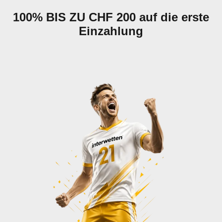
100% BIS ZU CHF 200 auf die erste
Einzahlung