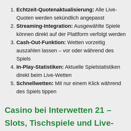
Echtzeit-Quotenaktualisierung:
Alle Live-
Quoten werden sekündlich angepasst
Streaming-Integration:
Ausgewählte Spiele
können direkt auf der Plattform verfolgt werden
Cash-Out-Funktion:
Wetten vorzeitig
auszahlen lassen – vor oder während des
Spiels
In-Play-Statistiken:
Aktuelle Spielstatistiken
direkt beim Live-Wetten
Schnellwetten:
Mit nur einem Klick während
des Spiels tippen
Casino bei Interwetten 21 –
Slots, Tischspiele und Live-