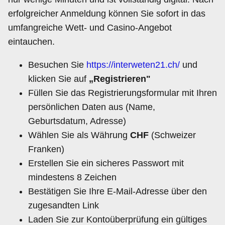
erfolgreicher Anmeldung können Sie sofort in das
umfangreiche Wett- und Casino-Angebot
eintauchen.
Besuchen Sie
https://interweten21.ch/
und
klicken Sie auf
„Registrieren"
Füllen Sie das Registrierungsformular mit Ihren
persönlichen Daten aus (Name,
Geburtsdatum, Adresse)
Wählen Sie als Währung
CHF
(Schweizer
Franken)
Erstellen Sie ein sicheres Passwort mit
mindestens 8 Zeichen
Bestätigen Sie Ihre E-Mail-Adresse über den
zugesandten Link
Laden Sie zur Kontoüberprüfung ein gültiges