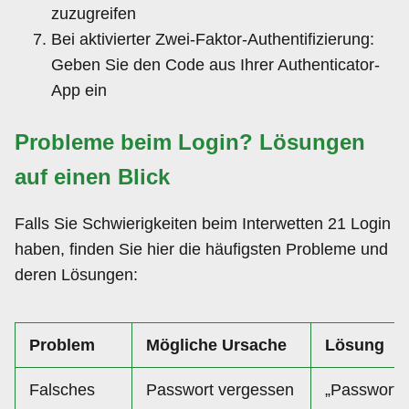
zuzugreifen
Bei aktivierter Zwei-Faktor-Authentifizierung:
Geben Sie den Code aus Ihrer Authenticator-
App ein
Probleme beim Login? Lösungen
auf einen Blick
Falls Sie Schwierigkeiten beim Interwetten 21 Login
haben, finden Sie hier die häufigsten Probleme und
deren Lösungen:
Problem
Mögliche Ursache
Lösung
Falsches
Passwort vergessen
„Passwort 