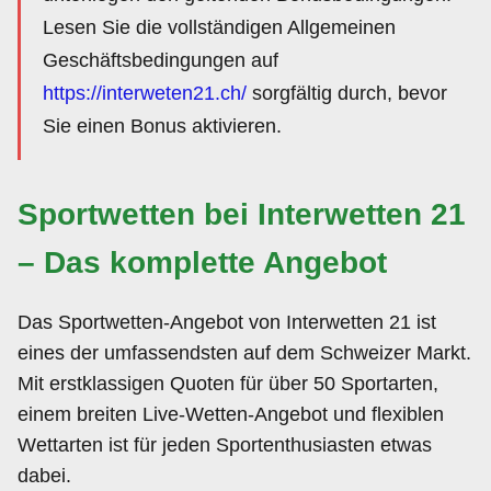
Lesen Sie die vollständigen Allgemeinen
Geschäftsbedingungen auf
https://interweten21.ch/
sorgfältig durch, bevor
Sie einen Bonus aktivieren.
Sportwetten bei Interwetten 21
– Das komplette Angebot
Das Sportwetten-Angebot von Interwetten 21 ist
eines der umfassendsten auf dem Schweizer Markt.
Mit erstklassigen Quoten für über 50 Sportarten,
einem breiten Live-Wetten-Angebot und flexiblen
Wettarten ist für jeden Sportenthusiasten etwas
dabei.