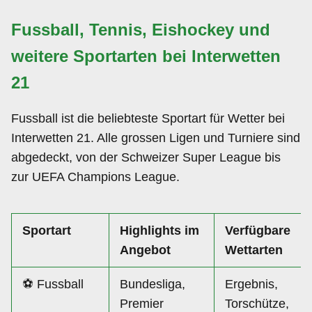
Fussball, Tennis, Eishockey und
weitere Sportarten bei Interwetten
21
Fussball ist die beliebteste Sportart für Wetter bei
Interwetten 21. Alle grossen Ligen und Turniere sind
abgedeckt, von der Schweizer Super League bis
zur UEFA Champions League.
Sportart
Highlights im
Verfügbare
Angebot
Wettarten
⚽ Fussball
Bundesliga,
Ergebnis,
Premier
Torschütze,