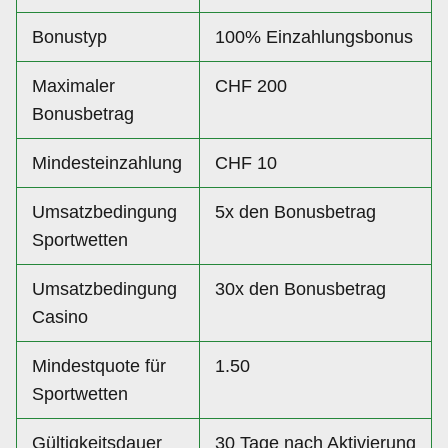
Bonustyp
100% Einzahlungsbonus
Maximaler
CHF 200
Bonusbetrag
Mindesteinzahlung
CHF 10
Umsatzbedingung
5x den Bonusbetrag
Sportwetten
Umsatzbedingung
30x den Bonusbetrag
Casino
Mindestquote für
1.50
Sportwetten
Gültigkeitsdauer
30 Tage nach Aktivierung